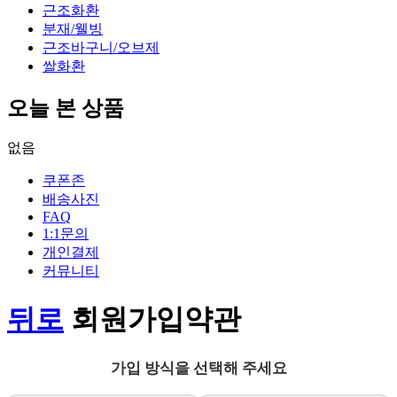
근조화환
분재/웰빙
근조바구니/오브제
쌀화환
오늘 본 상품
없음
쿠폰존
배송사진
FAQ
1:1문의
개인결제
커뮤니티
뒤로
회원가입약관
가입 방식을 선택해 주세요