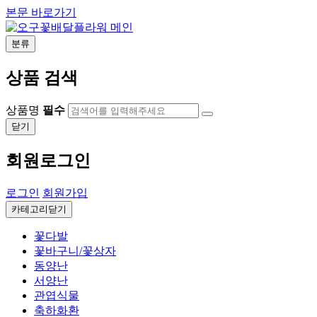
본문 바로가기
분류
상품 검색
상품명
필수
닫기
회원로그인
로그인
회원가입
카테고리닫기
꽃다발
꽃바구니/꽃상자
동양난
서양난
관엽식물
축하화환